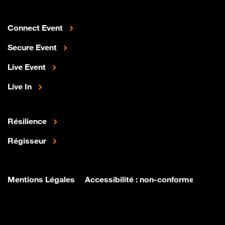
Connect Event
Secure Event
Live Event
Live In
Résilience
Régisseur
Mentions Légales
Accessibilité : non-conforme
Para